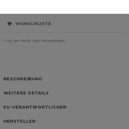
WUNSCHLISTE
* inkl. ges. MwSt. zzgl.
Versandkosten
BESCHREIBUNG
WEITERE DETAILS
EU-VERANTWORTLICHER
HERSTELLER