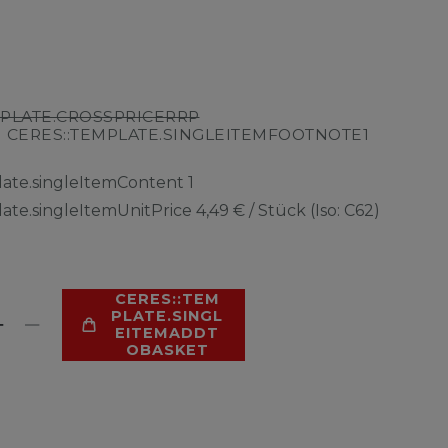
MPLATE.CROSSPRICERRP
CERES::TEMPLATE.SINGLEITEMFOOTNOTE1
R
late.singleItemContent
1
late.singleItemUnitPrice
4,49 € / Stück (Iso: C62)
CERES::TEM
PLATE.SINGL
EITEMADDT
OBASKET