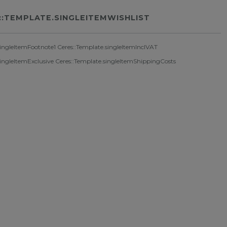
::TEMPLATE.SINGLEITEMWISHLIST
singleItemFootnote1 Ceres::Template.singleItemInclVAT
singleItemExclusive
Ceres::Template.singleItemShippingCosts