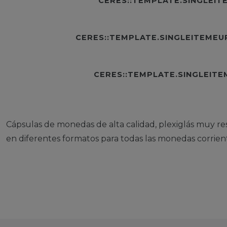
CERES::TEMPLATE.SINGLEI
CERES::TEMPLATE.SINGLEITEME
CERES::TEMPLATE.SINGLEIT
Cápsulas de monedas de alta calidad, plexiglás muy res
en diferentes formatos para todas las monedas corrient