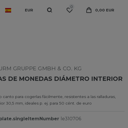
0
EUR
0,00 EUR
RM GRUPPE GMBH & CO. KG
AS DE MONEDAS DIÁMETRO INTERIOR
 canto para cogerlas fácilmente, resistentes a las ralladuras,
ior 30,5 mm, ideales p. ej. para 50 cént. de euro
plate.singleItemNumber
le310706