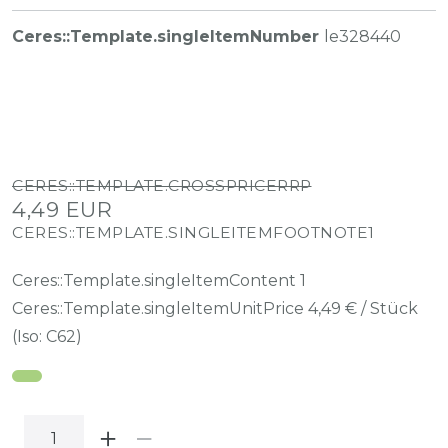
Ceres::Template.singleItemNumber
le328440
CERES::TEMPLATE.CROSSPRICERRP
4,49 EUR
CERES::TEMPLATE.SINGLEITEMFOOTNOTE1
Ceres::Template.singleItemContent
1
Ceres::Template.singleItemUnitPrice
4,49 € / Stück
(Iso: C62)