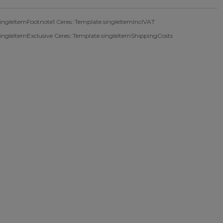
singleItemFootnote1 Ceres::Template.singleItemInclVAT
singleItemExclusive
Ceres::Template.singleItemShippingCosts