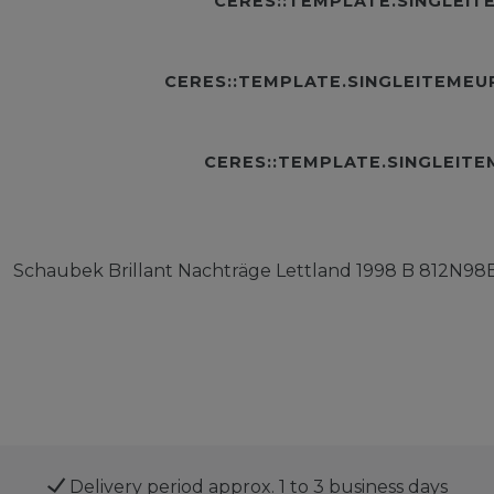
CERES::TEMPLATE.SINGLEI
CERES::TEMPLATE.SINGLEITEME
CERES::TEMPLATE.SINGLEIT
Schaubek Brillant Nachträge Lettland 1998 B 812N98
Delivery period approx. 1 to 3 business days