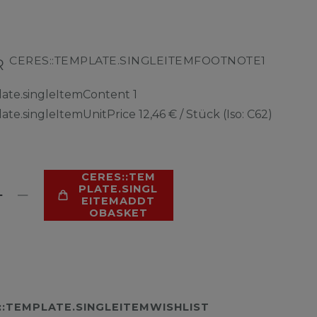
CERES::TEMPLATE.SINGLEITEMFOOTNOTE1
UR
late.singleItemContent
1
late.singleItemUnitPrice
12,46 € / Stück (Iso: C62)
CERES::TEM
PLATE.SINGL
EITEMADDT
OBASKET
::TEMPLATE.SINGLEITEMWISHLIST