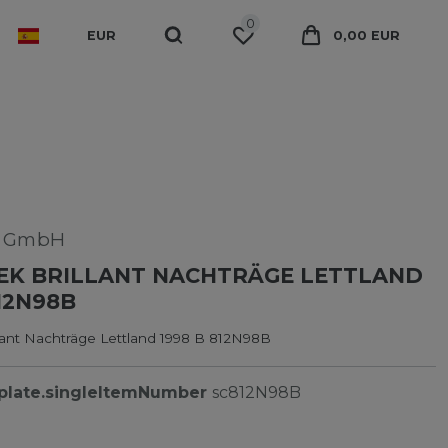
0
EUR
0,00 EUR
k GmbH
EK BRILLANT NACHTRÄGE LETTLAND
812N98B
lant Nachträge Lettland 1998 B 812N98B
plate.singleItemNumber
sc812N98B