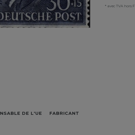
* avec TVA hors
F
NSABLE DE L'UE
FABRICANT