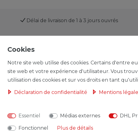
Délai de livraison de 1 à 3 jours ouvrés
Cookies
Boutique
Mon compte
Notre site web utilise des cookies. Certains d'entre e
site web et votre expérience d'utilisateur. Vous trou
utilisation des cookies et sur vos droits en tant qu'util
Droit de rétractation
Formulaire de rétractation
Déclaration de confidentialité
Mentions légale
Essentiel
Médias externes
DHL Pr
Fonctionnel
Plus de détails