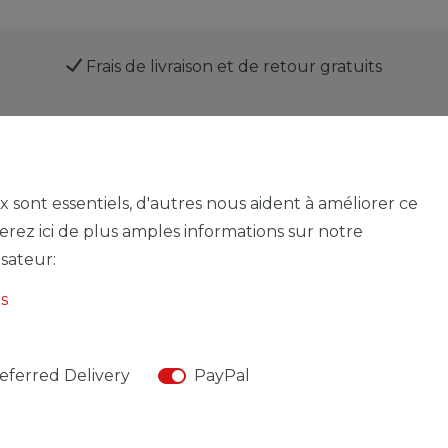
Frais de livraison et de retour gratuits
Service
ux sont essentiels, d'autres nous aident à améliorer ce
verez ici de plus amples informations sur notre
isateur:
Mentions légales
Déclaration de confidentialité
s
Contact
eferred Delivery
PayPal
© Copyright 2026 | Tous droits réservés.