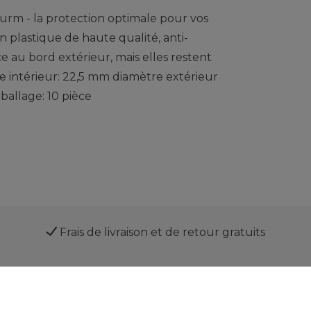
rm - la protection optimale pour vos
n plastique de haute qualité, anti-
e au bord extérieur, mais elles restent
e intérieur: 22,5 mm diamètre extérieur
ballage: 10 pièce
Frais de livraison et de retour gratuits
Service