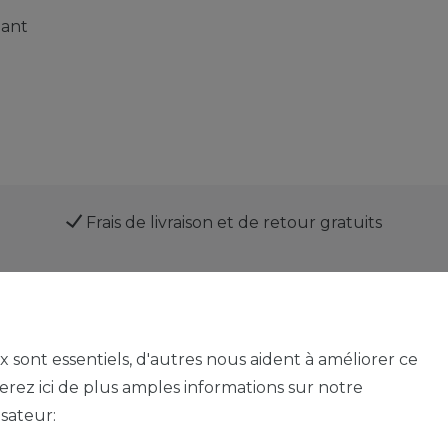
lant
Frais de livraison et de retour gratuits
Service
ux sont essentiels, d'autres nous aident à améliorer ce
verez ici de plus amples informations sur notre
isateur:
Mentions légales
Déclaration de confidentialité