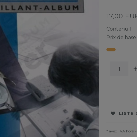
17,00 E
Contenu
1
Prix de bas
LISTE
* avec TVA hors
F