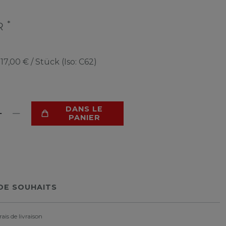
*
UR
e
17,00 € / Stück (Iso: C62)
DANS LE
PANIER
 DE SOUHAITS
rais de livraison