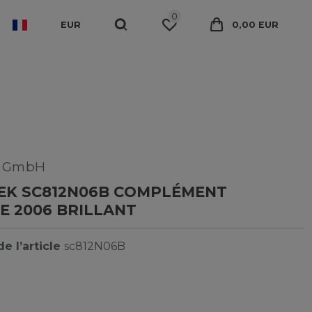
0
EUR
0,00 EUR
k GmbH
EK SC812N06B COMPLÉMENT
E 2006 BRILLANT
e l’article
sc812N06B