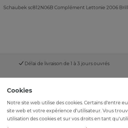
Schaubek sc812N06B Complément Lettonie 2006 Bril
Délai de livraison de 1 à 3 jours ouvrés
Cookies
Boutique
Mon compte
Notre site web utilise des cookies. Certains d'entre e
site web et votre expérience d'utilisateur. Vous trou
utilisation des cookies et sur vos droits en tant qu'util
Droit de rétractation
Formulaire de rétractation