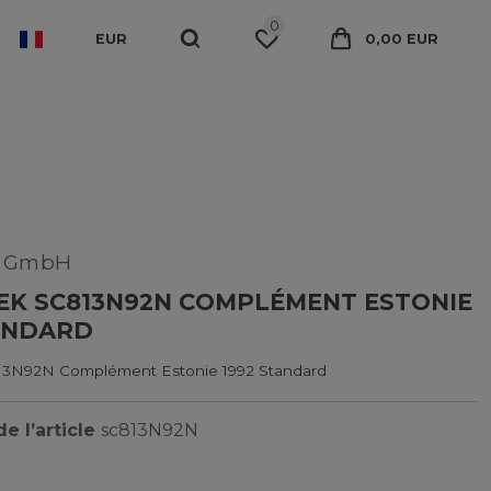
0
EUR
0,00 EUR
k GmbH
EK SC813N92N COMPLÉMENT ESTONIE
ANDARD
13N92N Complément Estonie 1992 Standard
e l’article
sc813N92N