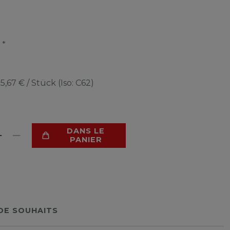
*
R
e
5,67 € / Stück (Iso: C62)
DANS LE
PANIER
 DE SOUHAITS