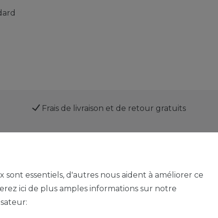
dard
Frais de livraison et de retour gratuits
Service
ux sont essentiels, d'autres nous aident à améliorer ce
verez ici de plus amples informations sur notre
isateur:
Mentions légales
Déclaration de confidentialité