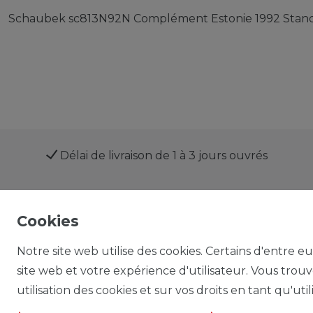
Schaubek sc813N92N Complément Estonie 1992 Stan
Délai de livraison de 1 à 3 jours ouvrés
Cookies
Boutique
Mon compte
Notre site web utilise des cookies. Certains d'entre e
site web et votre expérience d'utilisateur. Vous trou
utilisation des cookies et sur vos droits en tant qu'util
Droit de rétractation
Formulaire de rétractation