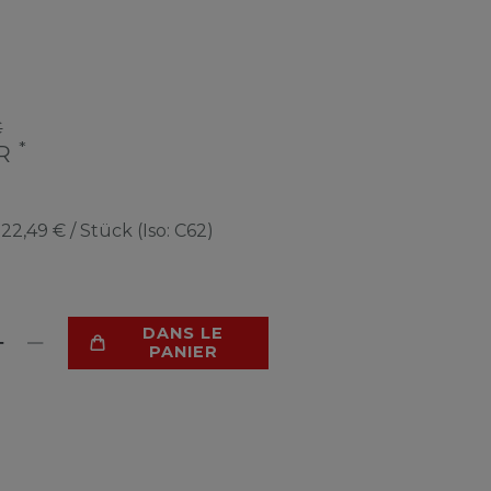
€
*
UR
e
22,49 € / Stück (Iso: C62)
DANS LE
PANIER