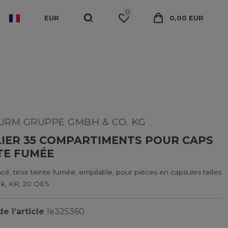
0
EUR
0,00 EUR
RM GRUPPE GMBH & CO. KG
IER 35 COMPARTIMENTS POUR CAPS
NTE FUMÉE
cé, tiroir teinte fumée, empilable, pour pièces en capsules telles
k, KR, 20 OES
e l’article
le325360