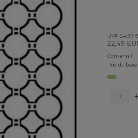
UVP 24,99 
22,49 E
Contenu
1
Prix de bas