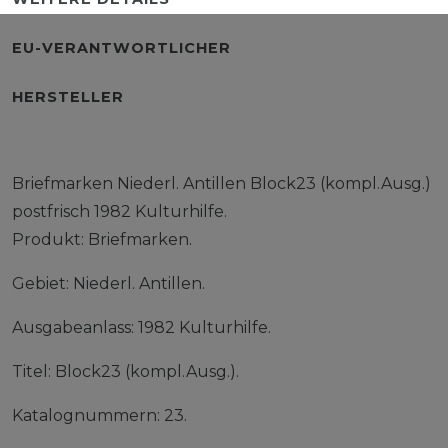
EU-VERANTWORTLICHER
HERSTELLER
Briefmarken Niederl. Antillen Block23 (kompl.Ausg.)
postfrisch 1982 Kulturhilfe.
Produkt: Briefmarken.
Gebiet: Niederl. Antillen.
Ausgabeanlass: 1982 Kulturhilfe.
Titel: Block23 (kompl.Ausg.).
Katalognummern: 23.