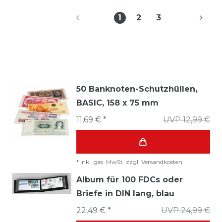
1
2
3
50 Banknoten-Schutzhüllen,
BASIC, 158 x 75 mm
11,69 € *
UVP 12,99 €
*
inkl. ges. MwSt.
zzgl.
Versandkosten
Album für 100 FDCs oder
Briefe in DIN lang, blau
22,49 € *
UVP 24,99 €