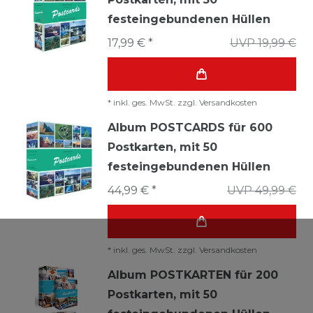
festeingebundenen Hüllen
17,99 € *
UVP 19,99 €
*
inkl. ges. MwSt.
zzgl.
Versandkosten
Album POSTCARDS für 600
Postkarten, mit 50
festeingebundenen Hüllen
44,99 € *
UVP 49,99 €
*
inkl. ges. MwSt.
zzgl.
Versandkosten
Album POSTKARTEN für 200
Postkarten, mit 50