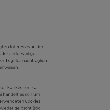
igten Interesses an der
 oder anderweitige
er-Logfiles nachträglich
inweisen.
mter Funktionen zu
i handelt es sich um
 verwendeten Cookies
wieder gelöscht (sog.