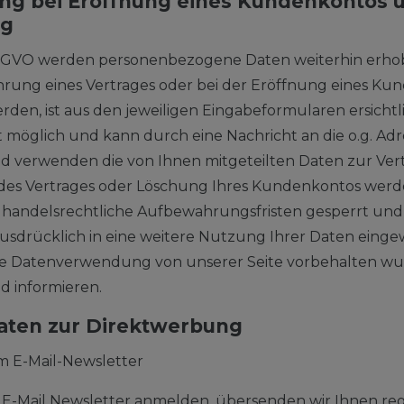
ung bei Eröffnung eines Kundenkontos 
ng
 b DSGVO werden personenbezogene Daten weiterhin erho
hrung eines Vertrages oder bei der Eröffnung eines Kun
en, ist aus den jeweiligen Eingabeformularen ersichtli
t möglich und kann durch eine Nachricht an die o.g. Ad
nd verwenden die von Ihnen mitgeteilten Daten zur Ve
 des Vertrages oder Löschung Ihres Kundenkontos werd
 handelsrechtliche Aufbewahrungsfristen gesperrt und 
 ausdrücklich in eine weitere Nutzung Ihrer Daten einge
re Datenverwendung von unserer Seite vorbehalten wurd
 informieren.
Daten zur Direktwerbung
 E-Mail-Newsletter
 E-Mail Newsletter anmelden, übersenden wir Ihnen re