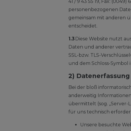
41 / 9 43 55 19, Fax: (0049
personenbezogenen Daten Ve
gemeinsam mit anderen ü
entscheidet.
1.3
Diese Website nutzt a
Daten und anderer vertrau
SSL-bzw. TLS-Verschlüssel
und dem Schloss-Symbol in
2) Datenerfassung
Bei der bloß informatorisc
anderweitig Informationen
übermittelt (sog. „Server-
für uns technisch erforder
Unsere besuchte Web