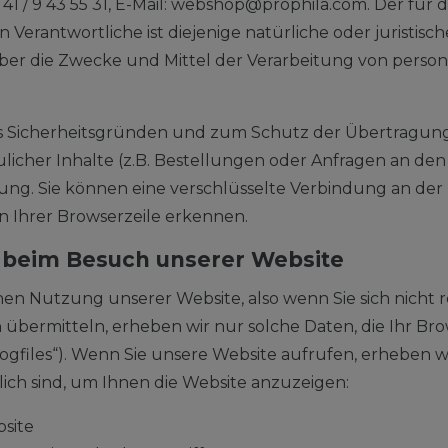
) 6 41 / 9 43 55 31, E-Mail: webshop@prophila.com. Der für
rantwortliche ist diejenige natürliche oder juristische
ber die Zwecke und Mittel der Verarbeitung von pers
us Sicherheitsgründen und zum Schutz der Übertragu
licher Inhalte (z.B. Bestellungen oder Anfragen an den
ung. Sie können eine verschlüsselte Verbindung an der Z
 Ihrer Browserzeile erkennen.
 beim Besuch unserer Website
hen Nutzung unserer Website, also wenn Sie sich nicht r
 übermitteln, erheben wir nur solche Daten, die Ihr Br
Logfiles“). Wenn Sie unsere Website aufrufen, erheben w
lich sind, um Ihnen die Website anzuzeigen:
site