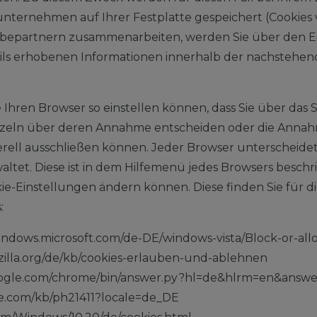
nternehmen auf Ihrer Festplatte gespeichert (Cookies 
bepartnern zusammenarbeiten, werden Sie über den Ein
ls erhobenen Informationen innerhalb der nachstehend
ie Ihren Browser so einstellen können, dass Sie über das
nzeln über deren Annahme entscheiden oder die Annah
ell ausschließen können. Jeder Browser unterscheidet si
altet. Diese ist in dem Hilfemenü jedes Browsers besch
okie-Einstellungen ändern können. Diese finden Sie für d
:
/windows.microsoft.com/de-DE/windows-vista/Block-or-all
ozilla.org/de/kb/cookies-erlauben-und-ablehnen
google.com/chrome/bin/answer.py?hl=de&hlrm=en&answ
ple.com/kb/ph21411?locale=de_DE