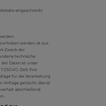
 Website eingeschränkt
 werden
 erhoben werden, ist aus
zum Zweck der
bundene technische
 der Daten ist unser
 f DSGVO. Zielt Ihre
ndlage für die Verarbeitung
 Anfrage gelöscht, dies ist
hverhalt abschließend
en.