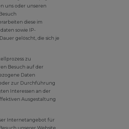
en uns oder unseren
 Besuch
rarbeiten diese im
daten sowie IP-
uer gelöscht, die sich je
ellprozess zu
eren Besuch auf der
nbezogene Daten
ntweder zur Durchführung
gten Interessen an der
ffektiven Ausgestaltung
er Internetangebot für
m Besuch unserer Website