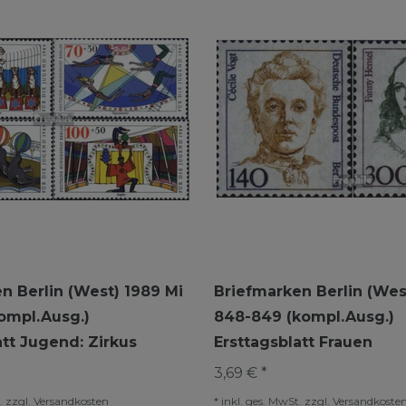
n Berlin (West) 1989 Mi
Briefmarken Berlin (Wes
ompl.Ausg.)
848-849 (kompl.Ausg.)
att Jugend: Zirkus
Ersttagsblatt Frauen
3,69 € *
.
zzgl.
Versandkosten
*
inkl. ges. MwSt.
zzgl.
Versandkoste