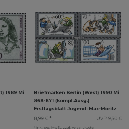
t) 1989 Mi
Briefmarken Berlin (West) 1990 Mi
868-871 (kompl.Ausg.)
Ersttagsblatt Jugend: Max-Moritz
8,99 € *
UVP 9,50 €
n
*
inkl. ges. MwSt.
zzgl.
Versandkosten