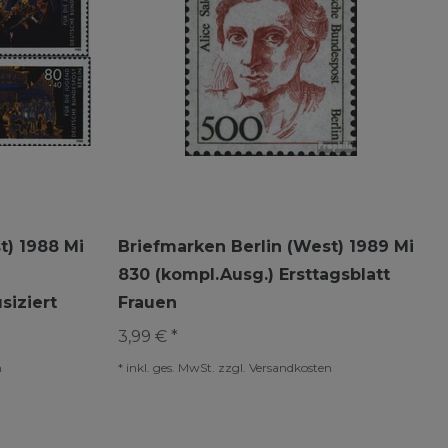
t) 1988 Mi
Briefmarken Berlin (West) 1989 Mi
830 (kompl.Ausg.) Ersttagsblatt
siziert
Frauen
3,99 € *
n
*
inkl. ges. MwSt.
zzgl.
Versandkosten