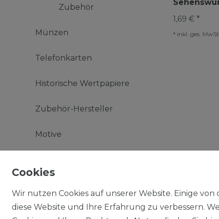
Sehenswür
Zubehör
1,69 € *
Münzen
*
inkl. ges. MwSt
Telefonkarten
Historische Wertpapiere
Zubehör-Hersteller
Motive
Sonstiges
Cookies
IMPRESSUM
Wir nutzen Cookies auf unserer Website. Einige von 
AGB / WIDERRUFSRECHT
diese Website und Ihre Erfahrung zu verbessern. W