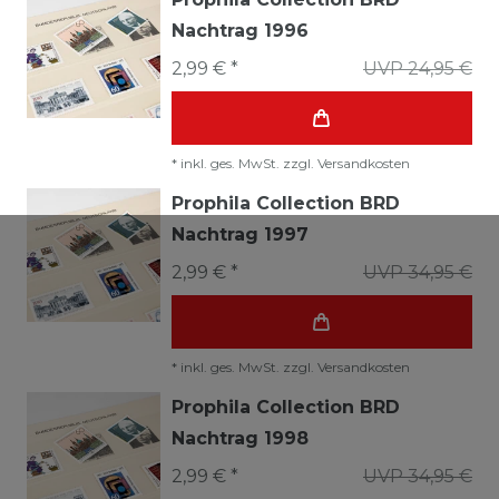
Nachtrag 1996
2,99 € *
UVP 24,95 €
*
inkl. ges. MwSt.
zzgl.
Versandkosten
Prophila Collection BRD
Nachtrag 1997
2,99 € *
UVP 34,95 €
*
inkl. ges. MwSt.
zzgl.
Versandkosten
Prophila Collection BRD
Nachtrag 1998
2,99 € *
UVP 34,95 €