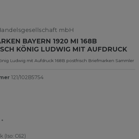
Handelsgesellschaft mbH
RKEN BAYERN 1920 MI 168B
SCH KÖNIG LUDWIG MIT AUFDRUCK
önig Ludwig mit Aufdruck 168B postfrisch Briefmarken Sammler
mmer
121/102B5754
*
R
k (Iso: C62)