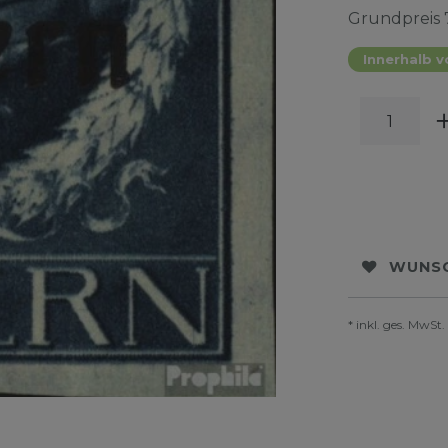
Grundpreis
Innerhalb v
WUNSC
* inkl. ges. MwSt.