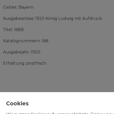
Gebiet: Bayern.
Ausgabeanlass: 1920 König Ludwig mit Aufdruck.
Titel: 168B.
Katalognummern: 168.
Ausgabejahr: 1920.
Erhaltung: postfrisch.
Cookies
IMPRESSUM