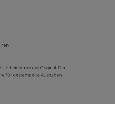
chen.
d und nicht um das Original. Der
ndere für gestempelte Ausgaben.