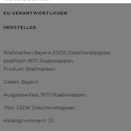
EU-VERANTWORTLICHER
HERSTELLER
Briefmarken Bayern 33ZW Zwischenstegpaar
postfrisch 1875 Staatswappen.
Produkt: Briefmarken.
Gebiet: Bayern.
Ausgabeanlass: 1875 Staatswappen.
Titel: 33ZW Zwischenstegpaar.
Katalognummern: 33.