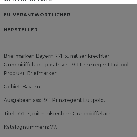
EU-VERANTWORTLICHER
HERSTELLER
Briefmarken Bayern 77II x, mit senkrechter
Gummiriffelung postfrisch 1911 Prinzregent Luitpold.
Produkt: Briefmarken.
Gebiet: Bayern.
Ausgabeanlass: 1911 Prinzregent Luitpold.
Titel: 77II x, mit senkrechter Gummiriffelung.
Katalognummern: 77.