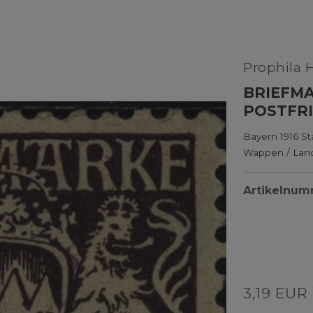
Prophila 
BRIEFMA
POSTFR
Bayern 1916 S
Wappen / Lan
Artikelnu
3,19 EUR