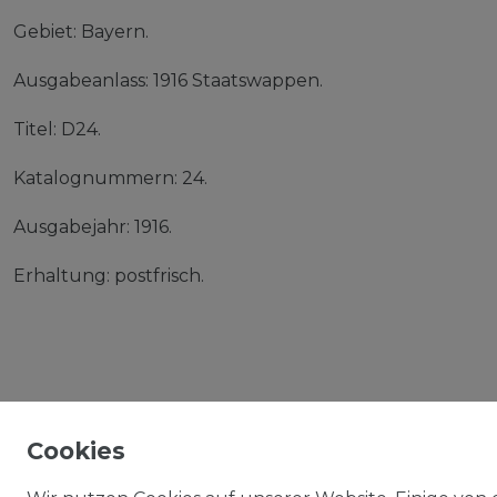
Gebiet: Bayern.
Ausgabeanlass: 1916 Staatswappen.
Titel: D24.
Katalognummern: 24.
Ausgabejahr: 1916.
Erhaltung: postfrisch.
Cookies
IMPRESSUM