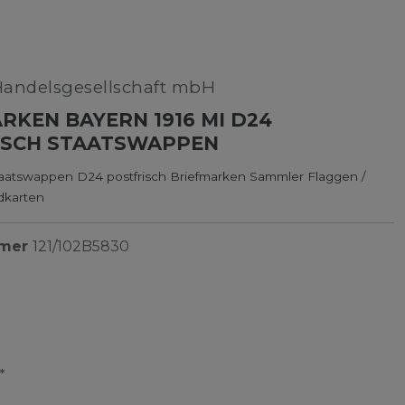
Handelsgesellschaft mbH
RKEN BAYERN 1916 MI D24
ISCH STAATSWAPPEN
taatswappen D24 postfrisch Briefmarken Sammler Flaggen /
dkarten
mmer
121/102B5830
*