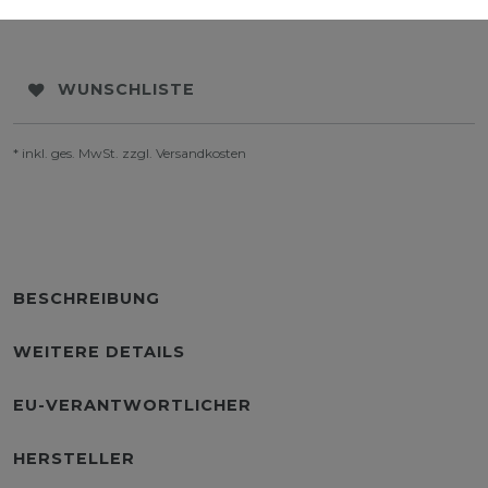
WUNSCHLISTE
* inkl. ges. MwSt. zzgl.
Versandkosten
BESCHREIBUNG
WEITERE DETAILS
EU-VERANTWORTLICHER
HERSTELLER