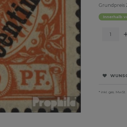
Grundpreis
Innerhalb v
WUNSC
* inkl. ges. MwSt.