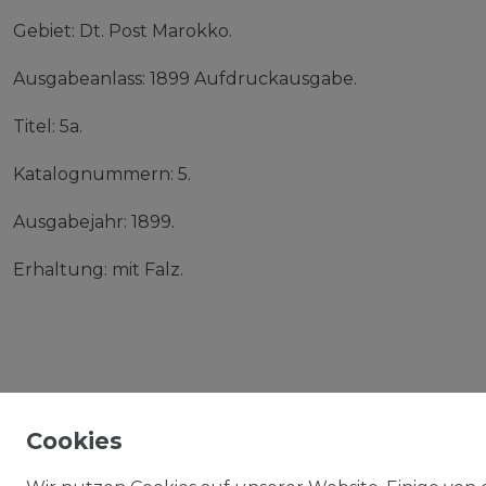
Gebiet: Dt. Post Marokko.
Ausgabeanlass: 1899 Aufdruckausgabe.
Titel: 5a.
Katalognummern: 5.
Ausgabejahr: 1899.
Erhaltung: mit Falz.
Cookies
IMPRESSUM