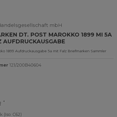
Handelsgesellschaft mbH
RKEN DT. POST MAROKKO 1899 MI 5A
LZ AUFDRUCKAUSGABE
kko 1899 Aufdruckausgabe 5a mit Falz Briefmarken Sammler
mmer
121/200B40604
*
R
k (Iso: C62)