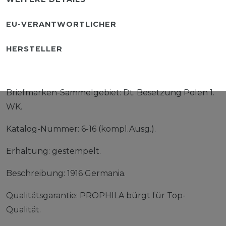
EU-VERANTWORTLICHER
HERSTELLER
Briefmarken-Sammelgebiet: Dt. Besetzung Polen 1.
WK.
Katalog-Nummer: 6-16 (kompl.Ausg.).
Erhaltung: gestempelt.
Beschreibung: 1916 Germania.
Qualitätsgarantie: PROPHILA bürgt für Top-
Qualität.