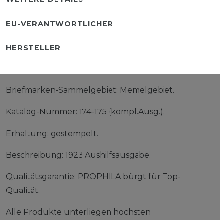
EU-VERANTWORTLICHER
HERSTELLER
Briefmarken-Sammelgebiet: Memelgebiet.
Katalog-Nummer: 174-175 (kompl.Ausg.).
Erhaltung: gestempelt.
Beschreibung: 1923 Aushilfsausgabe.
Qualitätsgarantie: PROPHILA bürgt für Top-
Qualität.
Alle Produkte unterliegen höchsten