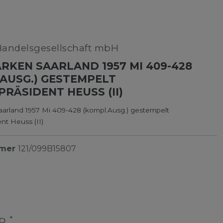
Handelsgesellschaft mbH
RKEN SAARLAND 1957 MI 409-428
AUSG.) GESTEMPELT
RÄSIDENT HEUSS (II)
aarland 1957 Mi 409-428 (kompl.Ausg.) gestempelt
nt Heuss (II)
mmer
121/099B15807
*
UR