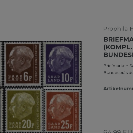
Prophila 
BRIEFMA
(KOMPL.
BUNDESP
Briefmarken S
Bundespräside
Artikelnu
64,99 E