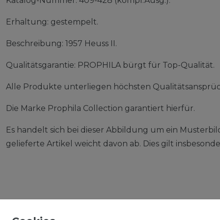
Katalog-Nummer: 409-428 (kompl.Ausg.).
Erhaltung: gestempelt.
Beschreibung: 1957 Heuss II.
Qualitätsgarantie: PROPHILA bürgt für Top-Qualität.
Alle Produkte unterliegen höchsten Qualitätsansprü
Die Marke Prophila Collection garantiert hierfür.
Es handelt sich bei dieser Abbildung um ein Musterbil
gelieferte Artikel weicht davon ab. Dies gilt insbeso