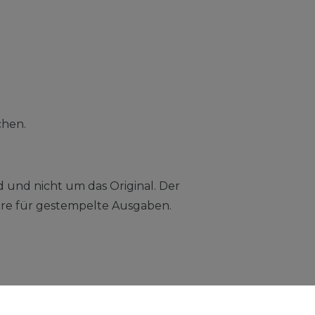
chen.
d und nicht um das Original. Der
ndere für gestempelte Ausgaben.