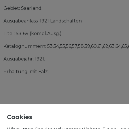
Gebiet: Saarland.
Ausgabeanlass: 1921 Landschaften.
Titel: 53-69 (kompl.Ausg.).
Katalognummern: 53,54,55,56,57,58,59,60,61,62,63,64,65,6
Ausgabejahr: 1921.
Erhaltung: mit Falz.
Cookies
IMPRESSUM