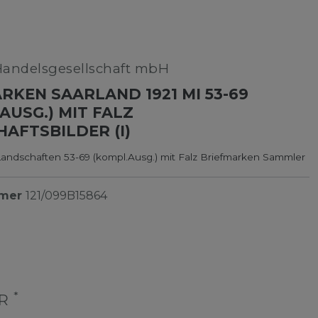
Handelsgesellschaft mbH
RKEN SAARLAND 1921 MI 53-69
AUSG.) MIT FALZ
AFTSBILDER (I)
Landschaften 53-69 (kompl.Ausg.) mit Falz Briefmarken Sammler
mmer
121/099B15864
*
UR