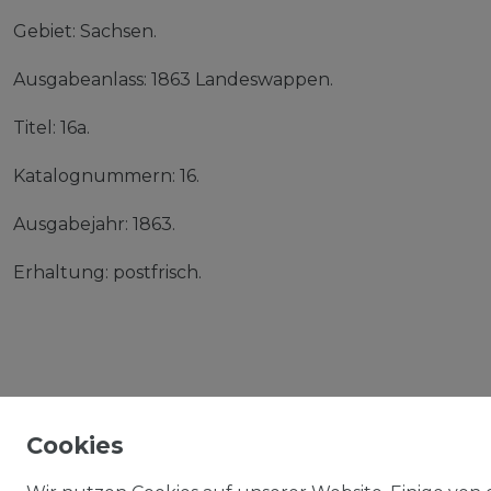
Gebiet: Sachsen.
Ausgabeanlass: 1863 Landeswappen.
Titel: 16a.
Katalognummern: 16.
Ausgabejahr: 1863.
Erhaltung: postfrisch.
Cookies
IMPRESSUM