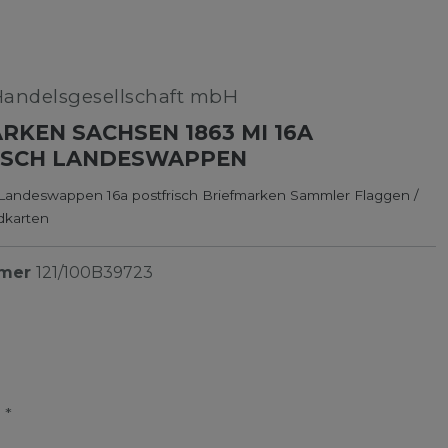
Handelsgesellschaft mbH
RKEN SACHSEN 1863 MI 16A
ISCH LANDESWAPPEN
Landeswappen 16a postfrisch Briefmarken Sammler Flaggen /
dkarten
mmer
121/100B39723
*
R