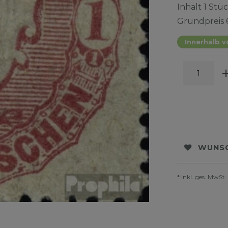
Inhalt
1
Stüc
Grundpreis
Innerhalb v
WUNSC
* inkl. ges. MwSt.