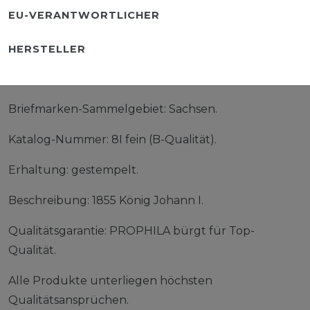
EU-VERANTWORTLICHER
HERSTELLER
Briefmarken-Sammelgebiet: Sachsen.
Katalog-Nummer: 8I fein (B-Qualität).
Erhaltung: gestempelt.
Beschreibung: 1855 König Johann I.
Qualitätsgarantie: PROPHILA bürgt für Top-
Qualität.
Alle Produkte unterliegen höchsten
Qualitätsansprüchen.