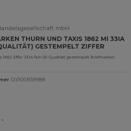
Handelsgesellschaft mbH
RKEN THURN UND TAXIS 1862 MI 33IA
-QUALITÄT) GESTEMPELT ZIFFER
s 1862 Ziffer 33IA fein (B-Qualität) gestempelt Briefmarken
mmer
121/100B39988
*
R