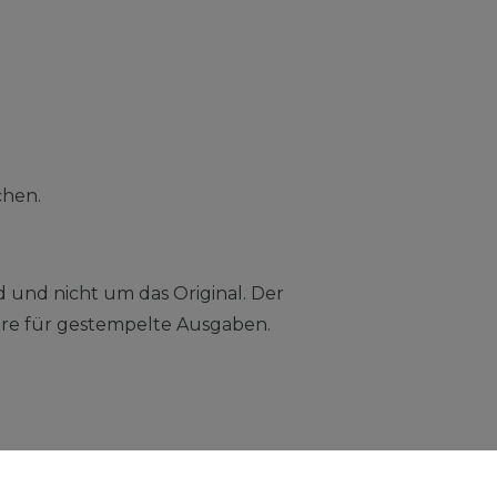
chen.
d und nicht um das Original. Der
ndere für gestempelte Ausgaben.