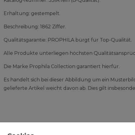
Katalog-Nummer: 33IA fein (B-Qualität).
Erhaltung: gestempelt.
Beschreibung: 1862 Ziffer.
Qualitätsgarantie: PROPHILA bürgt für Top-Qualität.
Alle Produkte unterliegen höchsten Qualitätsansprü
Die Marke Prophila Collection garantiert hierfür.
Es handelt sich bei dieser Abbildung um ein Musterbil
gelieferte Artikel weicht davon ab. Dies gilt insbeso