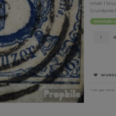
Inhalt
1
Stüc
Grundpreis
Innerhalb v
WUNSC
* inkl. ges. MwSt.