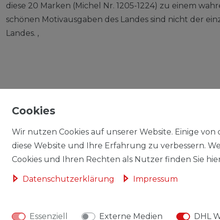
diese 20 Marken (Michel Nr. 1205-1224) zu einem wahr
schönen Motivausgaben des Landes sind nicht der einz
Landes. ,
Cookies
IMPRESSUM
Wir nutzen Cookies auf unserer Website. Einige von 
AGB / WIDERRUFSRECHT
diese Website und Ihre Erfahrung zu verbessern. W
Cookies und Ihren Rechten als Nutzer finden Sie hier
DATENSCHUTZERKLÄRUNG
Daten­schutz­erklärung
Impressum
WIDERRUFSRECHT
Essenziell
Externe Medien
DHL W