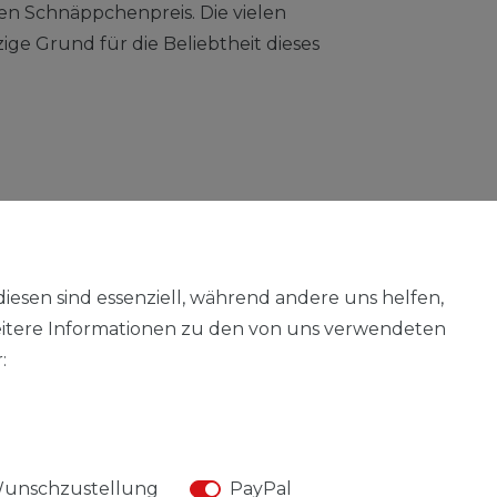
en Schnäppchenpreis. Die vielen
ige Grund für die Beliebtheit dieses
diesen sind essenziell, während andere uns helfen,
eitere Informationen zu den von uns verwendeten
:
unschzustellung
PayPal