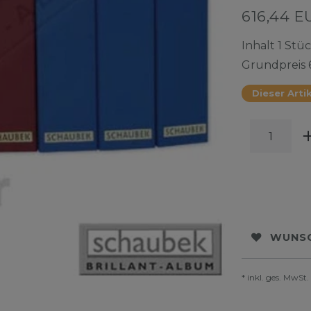
616,44 
Inhalt
1
Stüc
Grundpreis
Dieser Artik
WUNSC
* inkl. ges. MwSt.