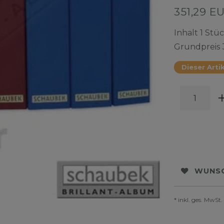
351,29 E
Inhalt
1
Stüc
Grundpreis
Dieser Artik
WUNSC
* inkl. ges. MwSt.