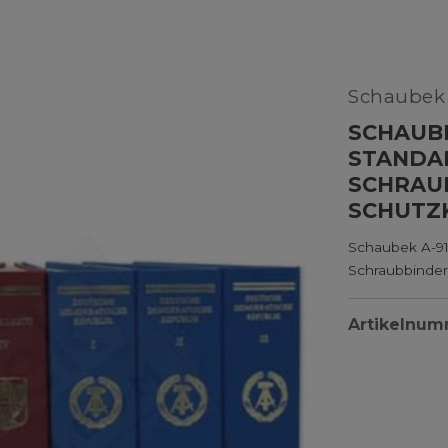
Schaube
SCHAUBE
STANDAR
SCHRAUB
SCHUTZ
Schaubek A-91
Schraubbinder
Artikelnu