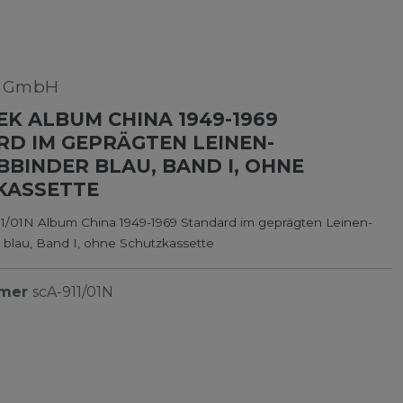
k GmbH
K ALBUM CHINA 1949-1969
D IM GEPRÄGTEN LEINEN-
BINDER BLAU, BAND I, OHNE
KASSETTE
1/01N Album China 1949-1969 Standard im geprägten Leinen-
 blau, Band I, ohne Schutzkassette
mmer
scA-911/01N