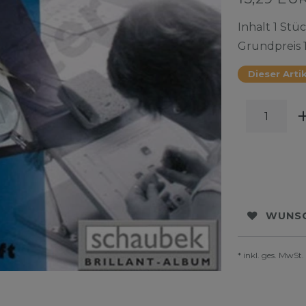
Inhalt
1
Stüc
Grundpreis
Dieser Artik
WUNSC
* inkl. ges. MwSt.