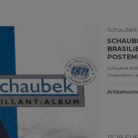
Schaube
SCHAUB
BRASILI
POSTEM
Schaubek Bril
Postemblem A
Artikelnu
15,29 EU