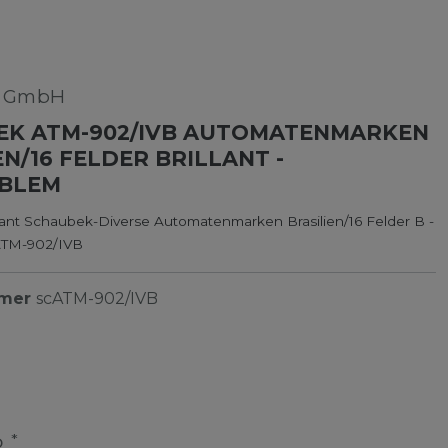
k GmbH
EK ATM-902/IVB AUTOMATENMARKEN
EN/16 FELDER BRILLANT -
BLEM
lant Schaubek-Diverse Automatenmarken Brasilien/16 Felder B -
TM-902/IVB
mmer
scATM-902/IVB
*
R