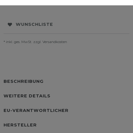
WUNSCHLISTE
* inkl. ges. MwSt. zzgl.
Versandkosten
BESCHREIBUNG
WEITERE DETAILS
EU-VERANTWORTLICHER
HERSTELLER