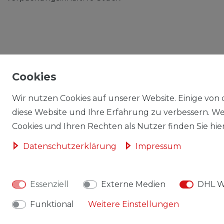
Cookies
IMPRESSUM
Wir nutzen Cookies auf unserer Website. Einige von 
AGB / WIDERRUFSRECHT
diese Website und Ihre Erfahrung zu verbessern. W
Cookies und Ihren Rechten als Nutzer finden Sie hier
DATENSCHUTZERKLÄRUNG
Daten­schutz­erklärung
Impressum
WIDERRUFSRECHT
Essenziell
Externe Medien
DHL W
Funktional
Weitere Einstellungen