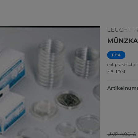
LEUCHTTU
MÜNZKA
FBA
mit praktische
z.B. 1DM
Artikelnu
UVP 4,99 €