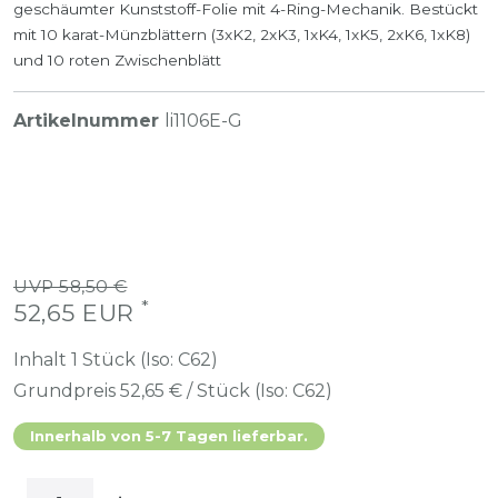
geschäumter Kunststoff-Folie mit 4-Ring-Mechanik. Bestückt
mit 10 karat-Münzblättern (3xK2, 2xK3, 1xK4, 1xK5, 2xK6, 1xK8)
und 10 roten Zwischenblätt
Artikelnummer
li1106E-G
UVP 58,50 €
*
52,65 EUR
Inhalt
1
Stück (Iso: C62)
Grundpreis
52,65 € / Stück (Iso: C62)
Innerhalb von 5-7 Tagen lieferbar.