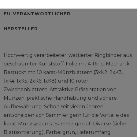
EU-VERANTWORTLICHER
HERSTELLER
Hochwertig verarbeiteter, wattierter Ringbinder aus
geschäumter Kunststoff-Folie mit 4-Ring-Mechanik.
Bestückt mit 10 karat-Münzblättern (3xK2, 2xK3,
1xK4, 1xK5, 2xK6, 1xK8) und 10 roten
Zwischenblättern. Attraktive Präsentation von
Münzen, praktische Handhabung und sichere
Aufbewahrung. Schon seit vielen Jahren
entscheiden sich Sammler gern für die Vorteile des
karat-Münzsystems., Sammelgebiet: Diverse (siehe
Blattsortierung), Farbe: grün, Lieferumfang: