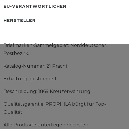
EU-VERANTWORTLICHER
HERSTELLER
Briefmarken-Sammelgebiet: Norddeutscher
Postbezirk.
Katalog-Nummer: 21 Pracht.
Erhaltung: gestempelt.
Beschreibung: 1869 Kreuzerwährung.
Qualitätsgarantie: PROPHILA bürgt für Top-
Qualität.
Alle Produkte unterliegen höchsten